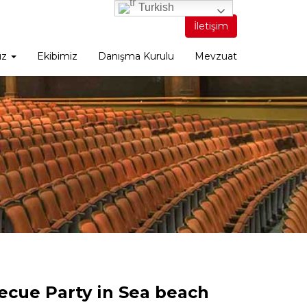
Turkish
İletişim
ız
Ekibimiz
Danışma Kurulu
Mevzuat
ecue Party in Sea beach