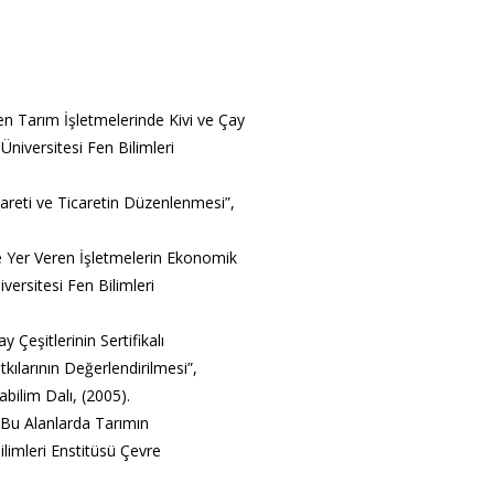
iren Tarım İşletmelerinde Kivi ve Çay
Üniversitesi Fen Bilimleri
icareti ve Ticaretin Düzenlenmesi”,
kte Yer Veren İşletmelerin Ekonomik
versitesi Fen Bilimleri
 Çeşitlerinin Sertifikalı
ılarının Değerlendirilmesi”,
bilim Dalı, (2005).
 Bu Alanlarda Tarımın
ilimleri Enstitüsü Çevre