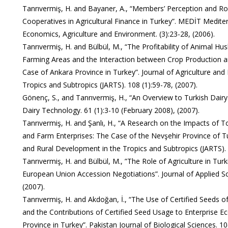
Tanrıvermiş, H. and Bayaner, A., “Members’ Perception and Role
Cooperatives in Agricultural Finance in Turkey”. MEDİT Medite
Economics, Agriculture and Environment. (3):23-28, (2006).
Tanrıvermiş, H. and Bülbül, M., “The Profitability of Animal Hu
Farming Areas and the Interaction between Crop Production 
Case of Ankara Province in Turkey”. Journal of Agriculture an
Tropics and Subtropics (JARTS). 108 (1):59-78, (2007).
Gönenç, S., and Tanrıvermiş, H., “An Overview to Turkish Dairy 
Dairy Technology. 61 (1):3-10 (February 2008), (2007).
Tanrıvermiş, H. and Şanlı, H., “A Research on the Impacts of
and Farm Enterprises: The Case of the Nevşehir Province of Tur
and Rural Development in the Tropics and Subtropics (JARTS). 
Tanrıvermiş, H. and Bülbül, M., ”The Role of Agriculture in Tu
European Union Accession Negotiations”. Journal of Applied Sc
(2007).
Tanrıvermiş, H. and Akdoğan, İ., “The Use of Certified Seeds 
and the Contributions of Certified Seed Usage to Enterprise 
Province in Turkey”. Pakistan Journal of Biological Sciences. 1