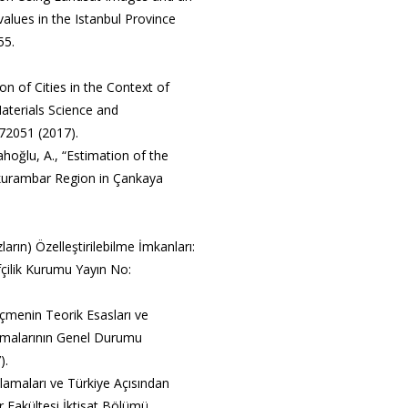
alues in the Istanbul Province
55.
ion of Cities in the Context of
aterials Science and
72051 (2017).
ahoğlu, A., “Estimation of the
kurambar Region in Çankaya
ların) Özelleştirilebilme İmkanları:
fçilik Kurumu Yayın No:
içmenin Teorik Esasları ve
amalarının Genel Durumu
).
gulamaları ve Türkiye Açısından
r Fakültesi İktisat Bölümü,