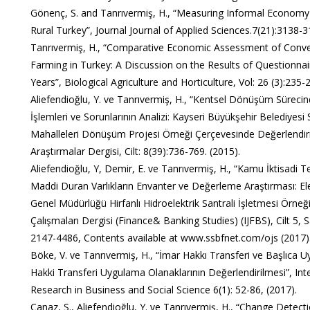
Gönenç, S. and Tanrıvermiş, H., “Measuring Informal Economy
Rural Turkey”, Journal Journal of Applied Sciences.7(21):3138-3
Tanrıvermiş, H., “Comparative Economic Assessment of Conve
Farming in Turkey: A Discussion on the Results of Questionnai
Years”, Biological Agriculture and Horticulture, Vol: 26 (3):235-
Aliefendioğlu, Y. ve Tanrıvermiş, H., “Kentsel Dönüşüm Sürec
İşlemleri ve Sorunlarının Analizi: Kayseri Büyükşehir Belediyesi
Mahalleleri Dönüşüm Projesi Örneği Çerçevesinde Değerlendirm
Araştırmalar Dergisi, Cilt: 8(39):736-769. (2015).
Aliefendioğlu, Y, Demir, E. ve Tanrıvermiş, H., “Kamu İktisadi T
Maddi Duran Varlıkların Envanter ve Değerleme Araştırması: El
Genel Müdürlüğü Hirfanlı Hidroelektrik Santrali İşletmesi Örneği
Çalışmaları Dergisi (Finance& Banking Studies) (IJFBS), Cilt 5, S
2147-4486, Contents available at www.ssbfnet.com/ojs (2017)
Böke, V. ve Tanrıvermiş, H., “İmar Hakkı Transferi ve Başlıca U
Hakki Transferi Uygulama Olanaklarının Değerlendirilmesi”, Inte
Research in Business and Social Science 6(1): 52-86, (2017).
Canaz, S., Aliefendioğlu, Y. ve Tanrıvermiş, H., “Change Dete