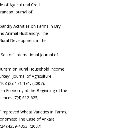
 of Agricultural Credit
rranean Journal of
sbandry Activities on Farms in Dry
and Animal Husbandry: The
d Rural Development in the
Sector” International Journal of
 Tourism on Rural Household Income
key”. Journal of Agriculture
108 (2): 171-191, (2007).
rkish Economy at the Beginning of the
iences. 7(4):612-625,
of Improved Wheat Varieties in Farms,
Economies: The Case of Ankara
0(24):4339-4353, (2007).