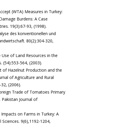
 Accept (WTA) Measures in Turkey:
 Damage Burdens: A Case
ies. 19(3):67-93, (1998).
nalyse des konventionellen und
ndwirtschaft. 80(2):304-320,
e Use of Land Resources in the
. (54):553-564, (2003).
t of Hazelnut Production and the
nal of Agriculture and Rural
-32, (2006).
 Foreign Trade of Tomatoes Primary
Pakistan Journal of
 Impacts on Farms in Turkey: A
l Sciences. 9(6),1192-1204,