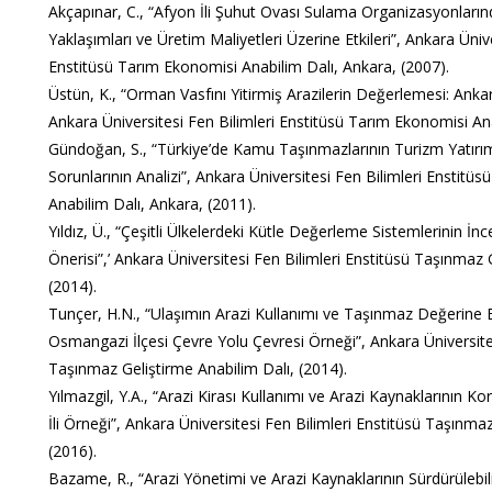
Akçapınar, C., “Afyon İli Şuhut Ovası Sulama Organizasyonları
Yaklaşımları ve Üretim Maliyetleri Üzerine Etkileri”, Ankara Ünive
Enstitüsü Tarım Ekonomisi Anabilim Dalı, Ankara, (2007).
Üstün, K., “Orman Vasfını Yitirmiş Arazilerin Değerlemesi: Ankar
Ankara Üniversitesi Fen Bilimleri Enstitüsü Tarım Ekonomisi Ana
Gündoğan, S., “Türkiye’de Kamu Taşınmazlarının Turizm Yatırım
Sorunlarının Analizi”, Ankara Üniversitesi Fen Bilimleri Enstitü
Anabilim Dalı, Ankara, (2011).
Yıldız, Ü., “Çeşitli Ülkelerdeki Kütle Değerleme Sistemlerinin İ
Önerisi”,’ Ankara Üniversitesi Fen Bilimleri Enstitüsü Taşınmaz 
(2014).
Tunçer, H.N., “Ulaşımın Arazi Kullanımı ve Taşınmaz Değerine Etki
Osmangazi İlçesi Çevre Yolu Çevresi Örneği”, Ankara Üniversites
Taşınmaz Geliştirme Anabilim Dalı, (2014).
Yılmazgil, Y.A., “Arazi Kirası Kullanımı ve Arazi Kaynaklarının Kor
İli Örneği”, Ankara Üniversitesi Fen Bilimleri Enstitüsü Taşınma
(2016).
Bazame, R., “Arazi Yönetimi ve Arazi Kaynaklarının Sürdürülebili