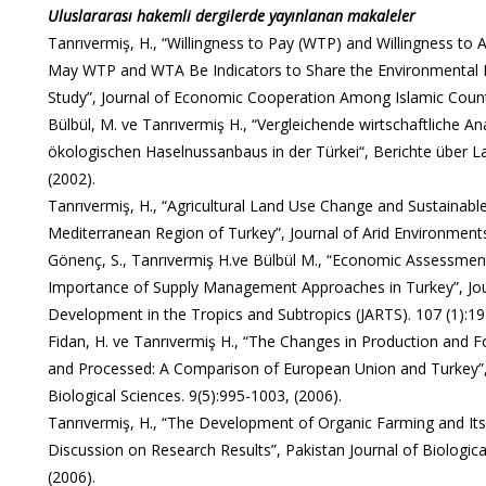
Uluslararası hakemli dergilerde yayınlanan makaleler
Tanrıvermiş, H., “Willingness to Pay (WTP) and Willingness to
May WTP and WTA Be Indicators to Share the Environmental
Study”, Journal of Economic Cooperation Among Islamic Countr
Bülbül, M. ve Tanrıvermiş H., “Vergleichende wirtschaftliche A
ökologischen Haselnussanbaus in der Türkei“, Berichte über La
(2002).
Tanrıvermiş, H., “Agricultural Land Use Change and Sustainabl
Mediterranean Region of Turkey”, Journal of Arid Environments
Gönenç, S., Tanrıvermiş H.ve Bülbül M., “Economic Assessmen
Importance of Supply Management Approaches in Turkey”, Jour
Development in the Tropics and Subtropics (JARTS). 107 (1):19
Fidan, H. ve Tanrıvermiş H., “The Changes in Production and
and Processed: A Comparison of European Union and Turkey”, 
Biological Sciences. 9(5):995-1003, (2006).
Tanrıvermiş, H., “The Development of Organic Farming and Its
Discussion on Research Results”, Pakistan Journal of Biologica
(2006).