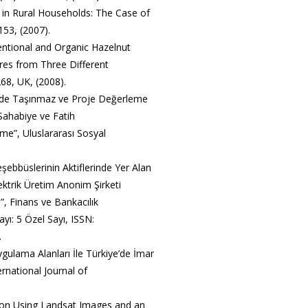
 in Rural Households: The Case of
153, (2007).
ntional and Organic Hazelnut
res from Three Different
268, UK, (2008).
inde Taşınmaz ve Proje Değerleme
 Sahabiye ve Fatih
e”, Uluslararası Sosyal
eşebbüslerinin Aktiflerinde Yer Alan
ektrik Üretim Anonim Şirketi
”, Finans ve Bankacılık
ayı: 5 Özel Sayı, ISSN:
.
ygulama Alanları İle Türkiye’de İmar
rnational Journal of
ction Using Landsat Images and an