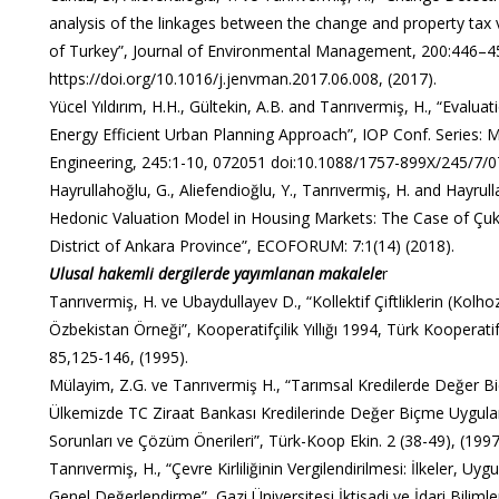
analysis of the linkages between the change and property tax v
of Turkey”, Journal of Environmental Management, 200:446–4
https://doi.org/10.1016/j.jenvman.2017.06.008, (2017).
Yücel Yıldırım, H.H., Gültekin, A.B. and Tanrıvermiş, H., “Evaluat
Energy Efficient Urban Planning Approach”, IOP Conf. Series: M
Engineering, 245:1-10, 072051 doi:10.1088/1757-899X/245/7/0
Hayrullahoğlu, G., Aliefendioğlu, Y., Tanrıvermiş, H. and Hayrull
Hedonic Valuation Model in Housing Markets: The Case of Çu
District of Ankara Province”, ECOFORUM: 7:1(14) (2018).
Ulusal hakemli dergilerde yayımlanan makalele
r
Tanrıvermiş, H. ve Ubaydullayev D., “Kollektif Çiftliklerin (Kolhoz
Özbekistan Örneği”, Kooperatifçilik Yıllığı 1994, Türk Kooperati
85,125-146, (1995).
Mülayim, Z.G. ve Tanrıvermiş H., “Tarımsal Kredilerde Değer B
Ülkemizde TC Ziraat Bankası Kredilerinde Değer Biçme Uygul
Sorunları ve Çözüm Önerileri”, Türk-Koop Ekin. 2 (38-49), (1997
Tanrıvermiş, H., “Çevre Kirliliğinin Vergilendirilmesi: İlkeler, Uy
Genel Değerlendirme”, Gazi Üniversitesi İktisadi ve İdari Bilimle