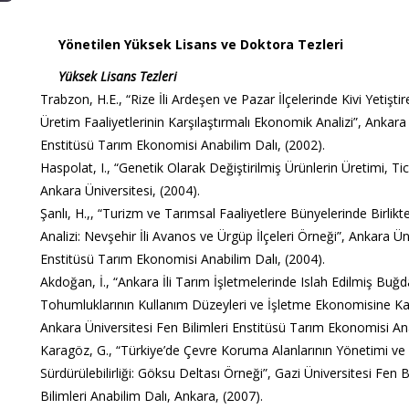
Yönetilen Yüksek Lisans ve Doktora Tezleri
Yüksek Lisans Tezleri
Trabzon, H.E., “Rize İli Ardeşen ve Pazar İlçelerinde Kivi Yetişt
Üretim Faaliyetlerinin Karşılaştırmalı Ekonomik Analizi”, Ankara 
Enstitüsü Tarım Ekonomisi Anabilim Dalı, (2002).
Haspolat, I., “Genetik Olarak Değiştirilmiş Ürünlerin Üretimi, T
Ankara Üniversitesi, (2004).
Şanlı, H.,, “Turizm ve Tarımsal Faaliyetlere Bünyelerinde Birli
Analizi: Nevşehir İli Avanos ve Ürgüp İlçeleri Örneği”, Ankara Üni
Enstitüsü Tarım Ekonomisi Anabilim Dalı, (2004).
Akdoğan, İ., “Ankara İli Tarım İşletmelerinde Islah Edilmiş Buğday
Tohumluklarının Kullanım Düzeyleri ve İşletme Ekonomisine Katk
Ankara Üniversitesi Fen Bilimleri Enstitüsü Tarım Ekonomisi Ana
Karagöz, G., “Türkiye’de Çevre Koruma Alanlarının Yönetimi ve
Sürdürülebilirliği: Göksu Deltası Örneği”, Gazi Üniversitesi Fen B
Bilimleri Anabilim Dalı, Ankara, (2007).