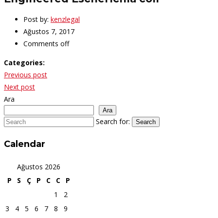
Post by:
kenzlegal
Ağustos 7, 2017
Comments off
Categories:
Yazı
Previous post
gezinmesi
Next post
Ara
Ara
Search for:
Search
Calendar
Ağustos 2026
P
S
Ç
P
C
C
P
1
2
3
4
5
6
7
8
9