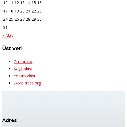
10
11
12
13
14
15
16
17
18
19
20
21
22
23
24
25
26
27
28
29
30
31
« May
Üst veri
Oturum aç
Kayıt akışı
Yorum akışı
WordPress.org
Adres